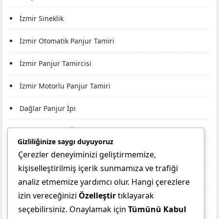
İzmir Sineklik
İzmir Otomatik Panjur Tamiri
İzmir Panjur Tamircisi
İzmir Motorlu Panjur Tamiri
Dağlar Panjur İpi
Pınarlar Panjur İpi
Gizliliğinize saygı duyuyoruz
Bora Panjur İpi
Çerezler deneyiminizi geliştirmemize,
kişiselleştirilmiş içerik sunmamıza ve trafiği
Müşteri Temsilcisi
Panjur İpi
analiz etmemize yardımcı olur. Hangi çerezlere
izin vereceğinizi
Özelleştir
tıklayarak
Panjur Makarası
seçebilirsiniz. Onaylamak için
Tümünü Kabul