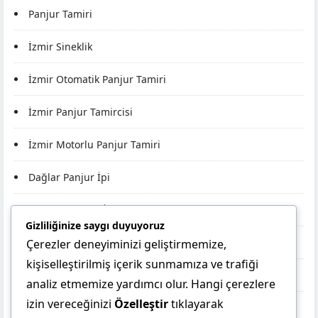
Panjur Tamiri
İzmir Sineklik
İzmir Otomatik Panjur Tamiri
İzmir Panjur Tamircisi
İzmir Motorlu Panjur Tamiri
Dağlar Panjur İpi
Pınarlar Panjur İpi
Gizliliğinize saygı duyuyoruz
Bora Panjur İpi
Çerezler deneyiminizi geliştirmemize,
kişiselleştirilmiş içerik sunmamıza ve trafiği
Müşteri Temsilcisi
Panjur İpi
analiz etmemize yardımcı olur. Hangi çerezlere
izin vereceğinizi
Özelleştir
tıklayarak
Panjur Makarası