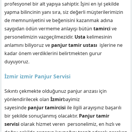
profesyonel bir alt yapıya sahiptir. İşini en iyi şekilde
yapma bilincinin yanı sıra, siz değerli müşterilerimizin
de memnuniyetini ve beğenisini kazanmak adına
saygıdan ödün vermeme anlayışı bütün
tamirci
ve
personelimizin vazgeçilmezidir.
Usta
kelimesinin
anlamını biliyoruz ve
panjur tamir ustası
işlerine ne
kadar önem verdiklerini belirtmekten gurur
duyuyoruz.
İzmir izmir Panjur Servisi
Sıkıntı çekmekte olduğunuz panjur arızası için
yönlendirilecek olan
İzmir
bayimiz
sayesinde
panjur tamircisi
ile ilgili arayışınız başarılı
bir şekilde sonuçlanmış olacaktır.
Panjur tamir
servisi
olarak hizmet veren
personelimiz, en hızlı ve