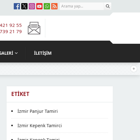
421 92 55
739 21 79
info@panjurtamiriizmir.com
GALERI
İLETIŞIM
ETIKET
İzmir Panjur Tamiri
İzmir Kepenk Tamirci
İzmir Kepenk Tamiri